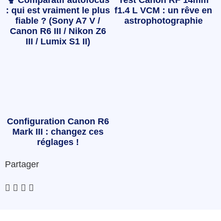
🥊 Comparatif autofocus
Test Canon RF 14mm
: qui est vraiment le plus
f1.4 L VCM : un rêve en
fiable ? (Sony A7 V /
astrophotographie
Canon R6 III / Nikon Z6
III / Lumix S1 II)
Configuration Canon R6
Mark III : changez ces
réglages !
Partager