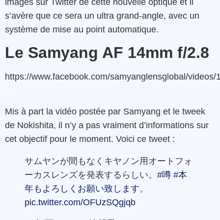
images sur Twitter de cette nouvelle optique et il
s’avère que ce sera un ultra grand-angle, avec un
système de mise au point automatique.
Le Samyang AF 14mm f/2.8
https://www.facebook.com/samyanglensglobal/videos
–
Mis à part la vidéo postée par Samyang et le tweek
de Nokishita, il n’y a pas vraiment d’informations sur
cet objectif pour le moment. Voici ce tweet :
サムヤンが間もなくキヤノン用オートフォ
ーカスレンズを発表するらしい。
#噂
#本
年もよろしくお願い致します
。
pic.twitter.com/OFUzSQgjqb