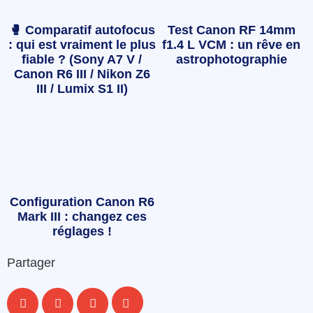
🥊 Comparatif autofocus
Test Canon RF 14mm
: qui est vraiment le plus
f1.4 L VCM : un rêve en
fiable ? (Sony A7 V /
astrophotographie
Canon R6 III / Nikon Z6
III / Lumix S1 II)
Configuration Canon R6
Mark III : changez ces
réglages !
Partager