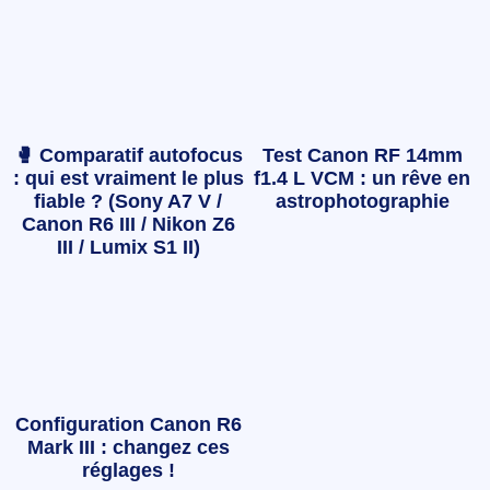
🥊 Comparatif autofocus
Test Canon RF 14mm
: qui est vraiment le plus
f1.4 L VCM : un rêve en
fiable ? (Sony A7 V /
astrophotographie
Canon R6 III / Nikon Z6
III / Lumix S1 II)
Configuration Canon R6
Mark III : changez ces
réglages !