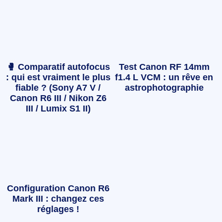
🥊 Comparatif autofocus
Test Canon RF 14mm
: qui est vraiment le plus
f1.4 L VCM : un rêve en
fiable ? (Sony A7 V /
astrophotographie
Canon R6 III / Nikon Z6
III / Lumix S1 II)
Configuration Canon R6
Mark III : changez ces
réglages !