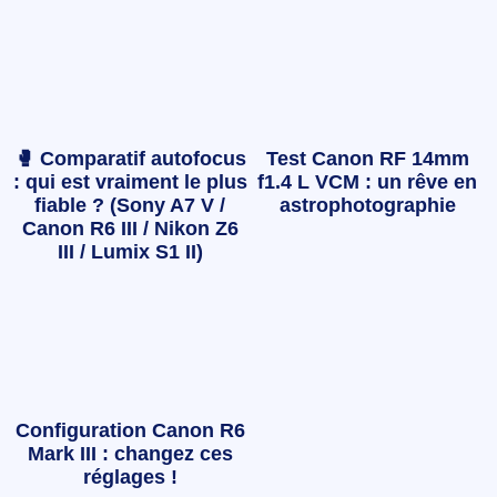
🥊 Comparatif autofocus
Test Canon RF 14mm
: qui est vraiment le plus
f1.4 L VCM : un rêve en
fiable ? (Sony A7 V /
astrophotographie
Canon R6 III / Nikon Z6
III / Lumix S1 II)
Configuration Canon R6
Mark III : changez ces
réglages !