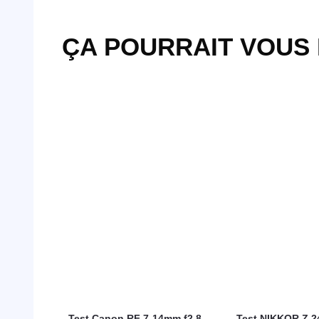
ÇA POURRAIT VOUS
Test Canon RF 7-14mm f2.8-
Test NIKKOR Z 2