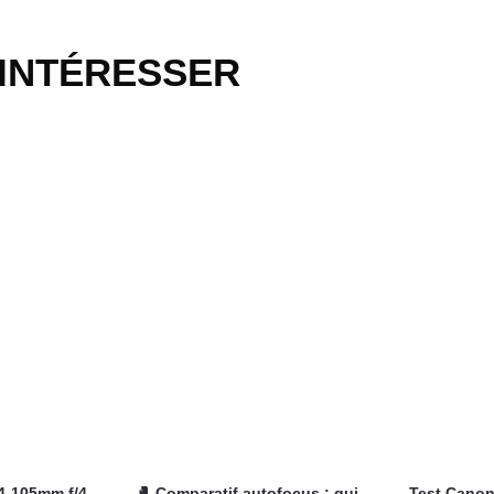
 INTÉRESSER
4-105mm f/4-
🥊 Comparatif autofocus : qui
Test Canon