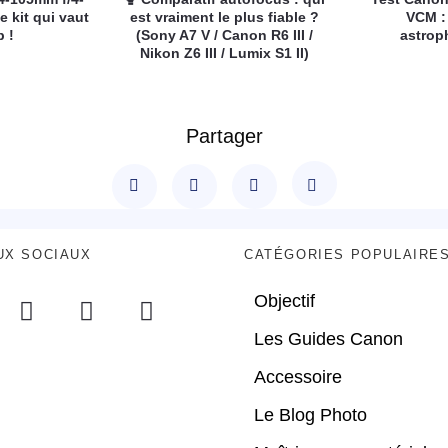
e kit qui vaut
est vraiment le plus fiable ?
VCM :
p !
(Sony A7 V / Canon R6 III /
astrop
Nikon Z6 III / Lumix S1 II)
Partager
UX SOCIAUX
CATÉGORIES POPULAIRE
Objectif
Les Guides Canon
Accessoire
Le Blog Photo