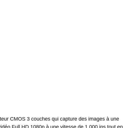
pteur CMOS 3 couches qui capture des images à une
 vidéo Full HD 1080p à une vitesse de 1 000 ips tout en