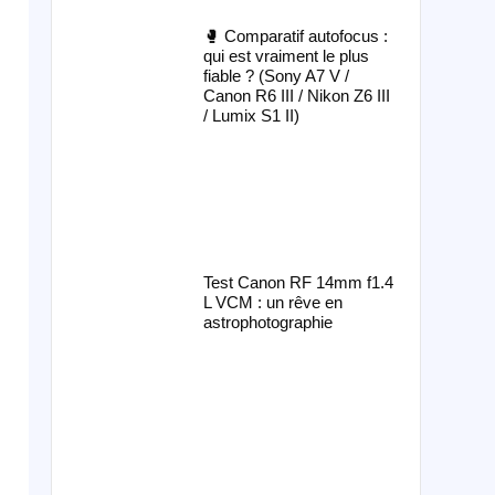
🥊 Comparatif autofocus :
qui est vraiment le plus
fiable ? (Sony A7 V /
Canon R6 III / Nikon Z6 III
/ Lumix S1 II)
Test Canon RF 14mm f1.4
L VCM : un rêve en
astrophotographie