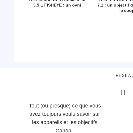
3.5 L FISHEYE : un ovni
7.1 : un objectif d
le cou
RÉSEA
Tout (ou presque) ce que vous
avez toujours voulu savoir sur
les appareils et les objectifs
Canon.