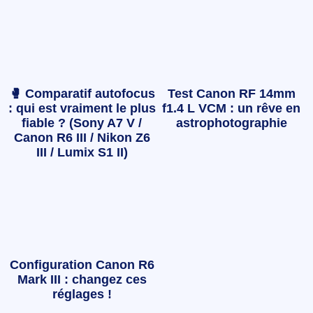
🥊 Comparatif autofocus
Test Canon RF 14mm
: qui est vraiment le plus
f1.4 L VCM : un rêve en
fiable ? (Sony A7 V /
astrophotographie
Canon R6 III / Nikon Z6
III / Lumix S1 II)
Configuration Canon R6
Mark III : changez ces
réglages !