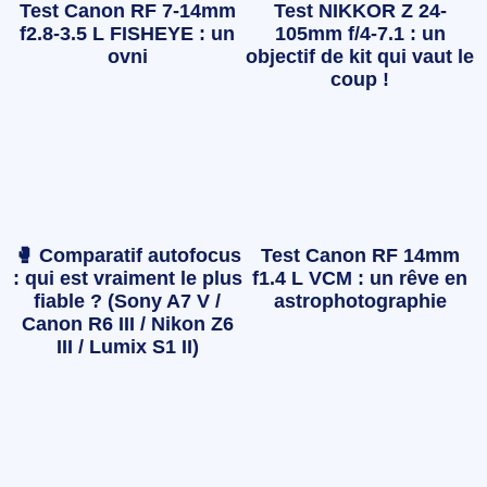
Test Canon RF 7-14mm
Test NIKKOR Z 24-
f2.8-3.5 L FISHEYE : un
105mm f/4-7.1 : un
ovni
objectif de kit qui vaut le
coup !
🥊 Comparatif autofocus
Test Canon RF 14mm
: qui est vraiment le plus
f1.4 L VCM : un rêve en
fiable ? (Sony A7 V /
astrophotographie
Canon R6 III / Nikon Z6
III / Lumix S1 II)