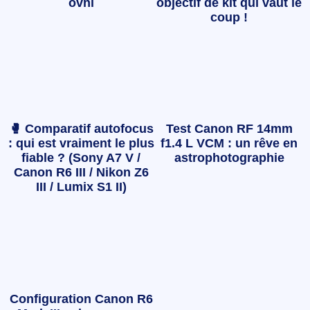
ovni
objectif de kit qui vaut le
coup !
🥊 Comparatif autofocus
Test Canon RF 14mm
: qui est vraiment le plus
f1.4 L VCM : un rêve en
fiable ? (Sony A7 V /
astrophotographie
Canon R6 III / Nikon Z6
III / Lumix S1 II)
Configuration Canon R6