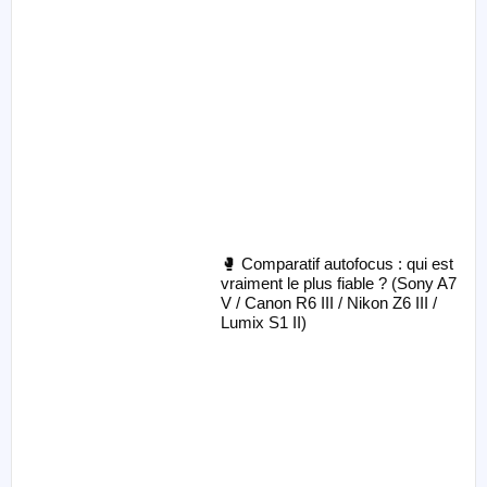
🥊 Comparatif autofocus : qui est
vraiment le plus fiable ? (Sony A7
V / Canon R6 III / Nikon Z6 III /
Lumix S1 II)