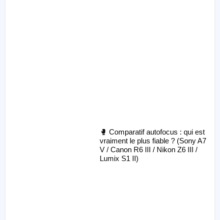
🥊 Comparatif autofocus : qui est
vraiment le plus fiable ? (Sony A7
V / Canon R6 III / Nikon Z6 III /
Lumix S1 II)