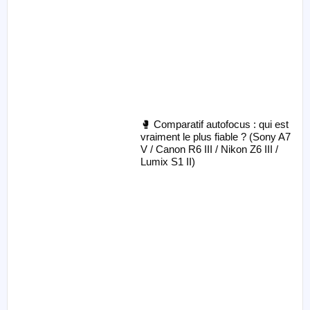
🥊 Comparatif autofocus : qui est
vraiment le plus fiable ? (Sony A7
V / Canon R6 III / Nikon Z6 III /
Lumix S1 II)