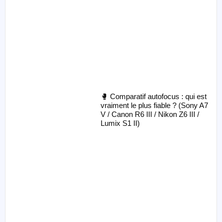
🥊 Comparatif autofocus : qui est
vraiment le plus fiable ? (Sony A7
V / Canon R6 III / Nikon Z6 III /
Lumix S1 II)