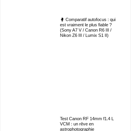
🥊 Comparatif autofocus : qui
est vraiment le plus fiable ?
(Sony A7 V / Canon R6 III /
Nikon Z6 III / Lumix S1 II)
Test Canon RF 14mm f1.4 L
VCM : un rêve en
astrophotographie