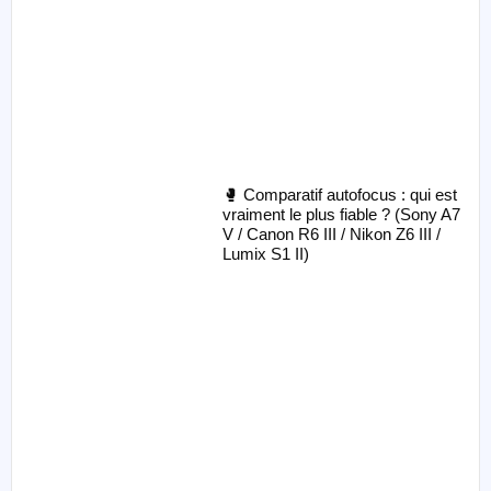
🥊 Comparatif autofocus : qui est
vraiment le plus fiable ? (Sony A7
V / Canon R6 III / Nikon Z6 III /
Lumix S1 II)