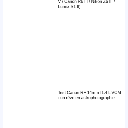
V / Canon R6 III / Nikon Z6 III /
Lumix S1 II)
Test Canon RF 14mm f1.4 L VCM
: un rêve en astrophotographie