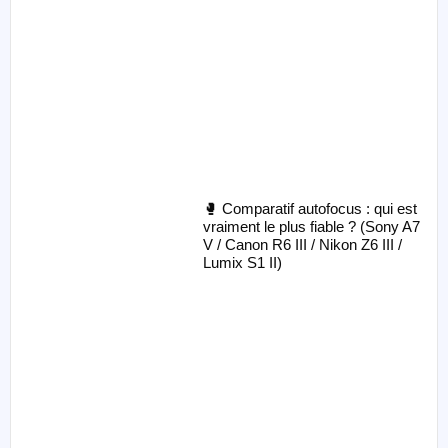
🥊 Comparatif autofocus : qui est
vraiment le plus fiable ? (Sony A7
V / Canon R6 III / Nikon Z6 III /
Lumix S1 II)