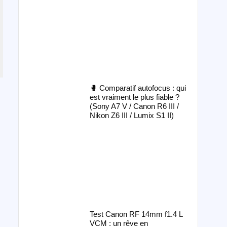
🥊 Comparatif autofocus : qui
est vraiment le plus fiable ?
(Sony A7 V / Canon R6 III /
Nikon Z6 III / Lumix S1 II)
Test Canon RF 14mm f1.4 L
VCM : un rêve en