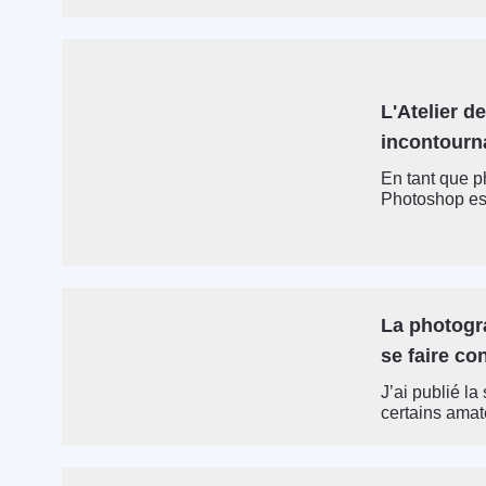
L'Atelier de
incontourn
En tant que p
Photoshop est
La photogra
se faire co
J’ai publié l
certains amat