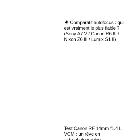
🥊 Comparatif autofocus : qui
est vraiment le plus fiable ?
(Sony A7 V / Canon R6 III /
Nikon Z6 III / Lumix S1 II)
Test Canon RF 14mm f1.4 L
VCM : un rêve en
astrophotographie