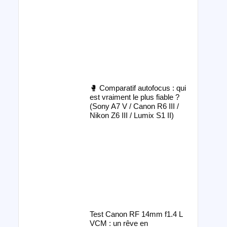
🥊 Comparatif autofocus : qui
est vraiment le plus fiable ?
(Sony A7 V / Canon R6 III /
Nikon Z6 III / Lumix S1 II)
Test Canon RF 14mm f1.4 L
VCM : un rêve en