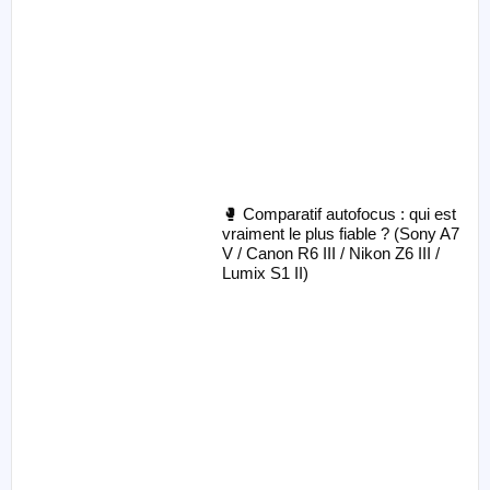
🥊 Comparatif autofocus : qui est
vraiment le plus fiable ? (Sony A7
V / Canon R6 III / Nikon Z6 III /
Lumix S1 II)