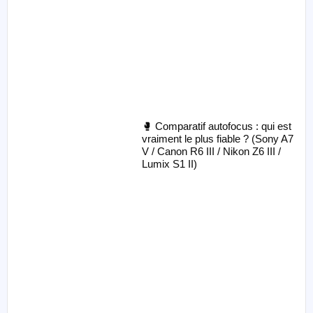
🥊 Comparatif autofocus : qui est
vraiment le plus fiable ? (Sony A7
V / Canon R6 III / Nikon Z6 III /
Lumix S1 II)