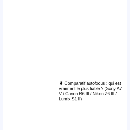
🥊 Comparatif autofocus : qui est
vraiment le plus fiable ? (Sony A7
V / Canon R6 III / Nikon Z6 III /
Lumix S1 II)