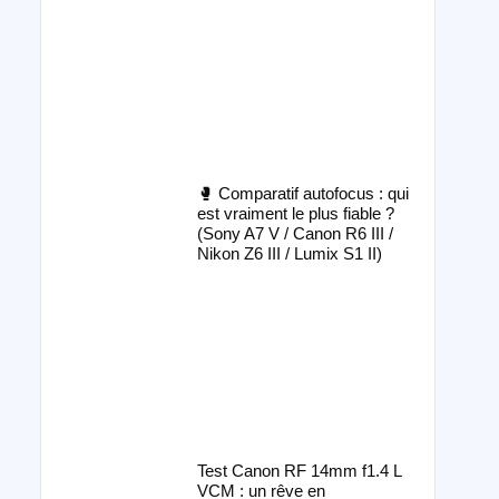
🥊 Comparatif autofocus : qui
est vraiment le plus fiable ?
(Sony A7 V / Canon R6 III /
Nikon Z6 III / Lumix S1 II)
Test Canon RF 14mm f1.4 L
VCM : un rêve en