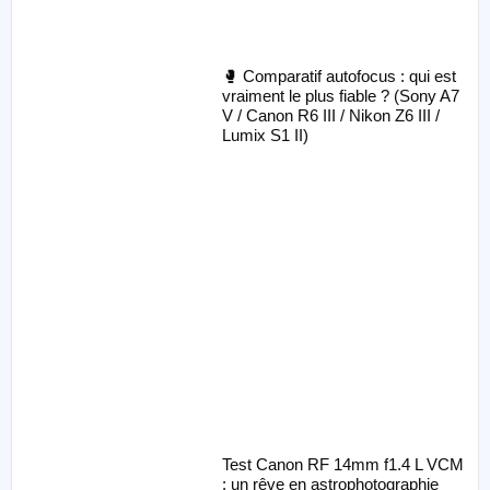
🥊 Comparatif autofocus : qui est
vraiment le plus fiable ? (Sony A7
V / Canon R6 III / Nikon Z6 III /
Lumix S1 II)
Test Canon RF 14mm f1.4 L VCM
: un rêve en astrophotographie