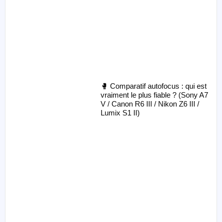
🥊 Comparatif autofocus : qui est
vraiment le plus fiable ? (Sony A7
V / Canon R6 III / Nikon Z6 III /
Lumix S1 II)