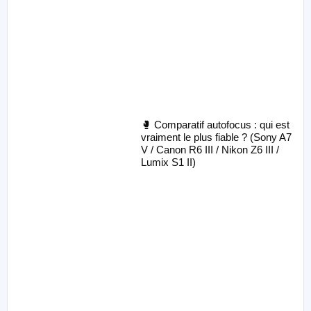
🥊 Comparatif autofocus : qui est
vraiment le plus fiable ? (Sony A7
V / Canon R6 III / Nikon Z6 III /
Lumix S1 II)