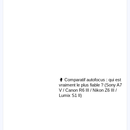
🥊 Comparatif autofocus : qui est
vraiment le plus fiable ? (Sony A7
V / Canon R6 III / Nikon Z6 III /
Lumix S1 II)