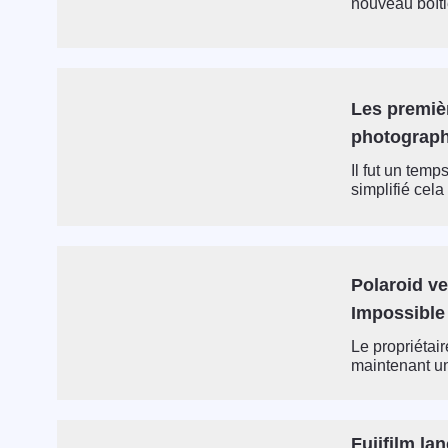
nouveau boîti
Les premiè
photograph
Il fut un tem
simplifié cela 
Polaroid ve
Impossible
Le propriétai
maintenant un
Fujifilm la