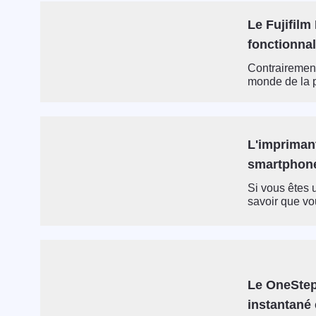
Le Fujifilm
fonctionnal
Contrairement 
monde de la p
L'imprimant
smartphone
Si vous êtes 
savoir que vo
Le OneStep 
instantané 