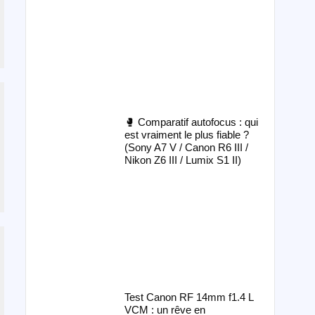
🥊 Comparatif autofocus : qui
est vraiment le plus fiable ?
(Sony A7 V / Canon R6 III /
Nikon Z6 III / Lumix S1 II)
Test Canon RF 14mm f1.4 L
VCM : un rêve en