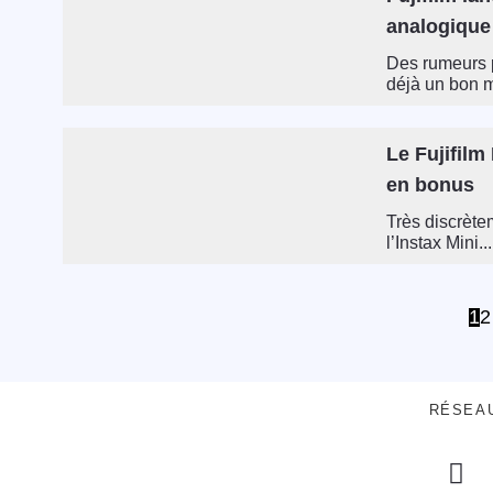
analogique
Des rumeurs p
déjà un bon m
Le Fujifilm
en bonus
Très discrète
l’Instax Mini...
1
2
RÉSEA