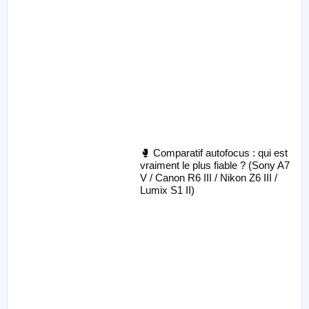
🥊 Comparatif autofocus : qui est
vraiment le plus fiable ? (Sony A7
V / Canon R6 III / Nikon Z6 III /
Lumix S1 II)