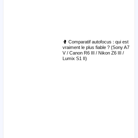
🥊 Comparatif autofocus : qui est
vraiment le plus fiable ? (Sony A7
V / Canon R6 III / Nikon Z6 III /
Lumix S1 II)