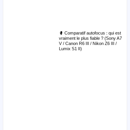
🥊 Comparatif autofocus : qui est
vraiment le plus fiable ? (Sony A7
V / Canon R6 III / Nikon Z6 III /
Lumix S1 II)