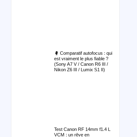
🥊 Comparatif autofocus : qui
est vraiment le plus fiable ?
(Sony A7 V / Canon R6 III /
Nikon Z6 III / Lumix S1 II)
Test Canon RF 14mm f1.4 L
VCM : un rêve en