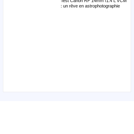
Test Canon RF 14mm f1.4 L VCM
: un rêve en astrophotographie