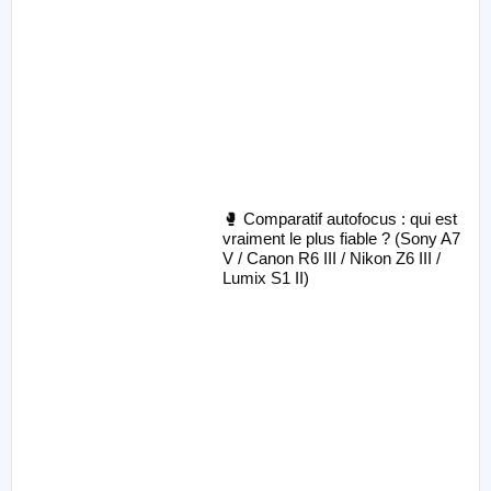
🥊 Comparatif autofocus : qui est
vraiment le plus fiable ? (Sony A7
V / Canon R6 III / Nikon Z6 III /
Lumix S1 II)