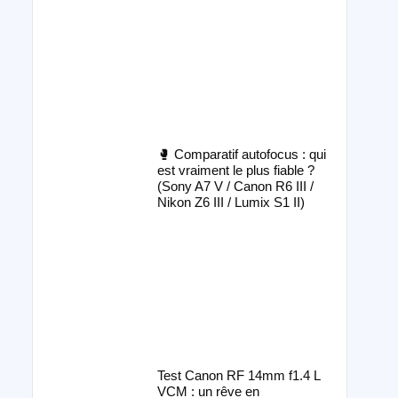
🥊 Comparatif autofocus : qui
est vraiment le plus fiable ?
(Sony A7 V / Canon R6 III /
Nikon Z6 III / Lumix S1 II)
Test Canon RF 14mm f1.4 L
VCM : un rêve en