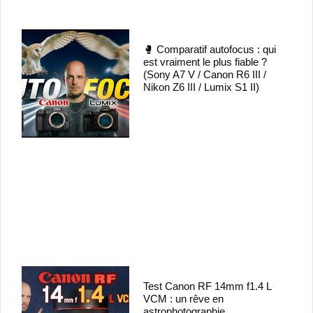
🥊 Comparatif autofocus : qui
est vraiment le plus fiable ?
(Sony A7 V / Canon R6 III /
Nikon Z6 III / Lumix S1 II)
Test Canon RF 14mm f1.4 L
VCM : un rêve en
astrophotographie