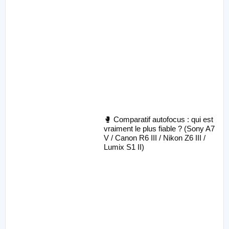
🥊 Comparatif autofocus : qui est
vraiment le plus fiable ? (Sony A7
V / Canon R6 III / Nikon Z6 III /
Lumix S1 II)