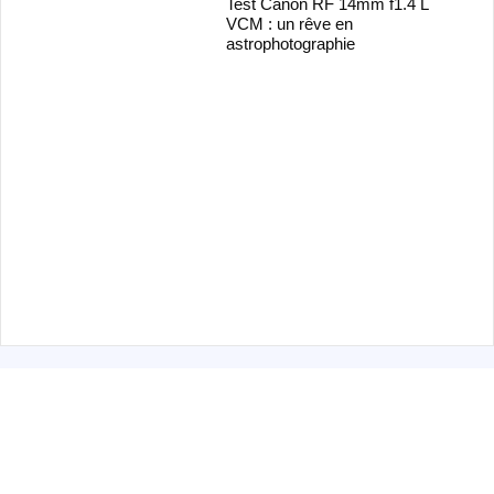
Test Canon RF 14mm f1.4 L
VCM : un rêve en
astrophotographie