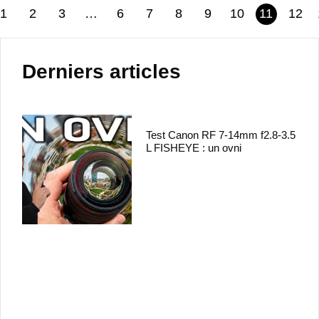
1
2
3
…
6
7
8
9
10
11
12
Derniers articles
Test Canon RF 7-14mm f2.8-3.5
L FISHEYE : un ovni