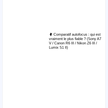
🥊 Comparatif autofocus : qui est
vraiment le plus fiable ? (Sony A7
V / Canon R6 III / Nikon Z6 III /
Lumix S1 II)