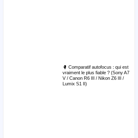
🥊 Comparatif autofocus : qui est
vraiment le plus fiable ? (Sony A7
V / Canon R6 III / Nikon Z6 III /
Lumix S1 II)