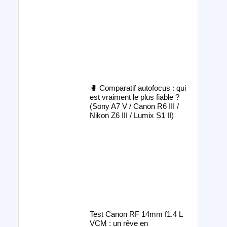
🥊 Comparatif autofocus : qui
est vraiment le plus fiable ?
(Sony A7 V / Canon R6 III /
Nikon Z6 III / Lumix S1 II)
Test Canon RF 14mm f1.4 L
VCM : un rêve en