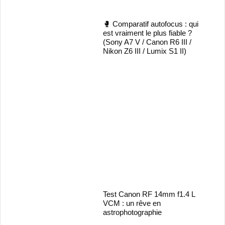
🥊 Comparatif autofocus : qui
est vraiment le plus fiable ?
(Sony A7 V / Canon R6 III /
Nikon Z6 III / Lumix S1 II)
Test Canon RF 14mm f1.4 L
VCM : un rêve en
astrophotographie