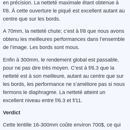
en précision.
La
netteté
maximale
étant
obtenue
à
f/8.
À cette ouverture le piqué
est excellent autant au
centre que sur les bords
.
A
70mm,
la
netteté
chute; c’est à
f/8
que nous avons
obtenu
les
meilleures
performances
dans l’ensemble
de l’image
. Les bords sont mous.
Enfin
à
300mm, le
rendement
global
est
passable,
pour ne pas dire très moyen
.
C’est à
f/6.3 que la
netteté
est à son meilleure,
autant au centre que sur
les bords, les
performance
ne s’améliore pas si nous
fermons le diaphragme. L
a
netteté
atteint
un
excellent
niveau
entre
f/6.3
et
f/11.
Verdict
Cette
lentille
16-300mm
coûte
environ
700$
,
ce
qui