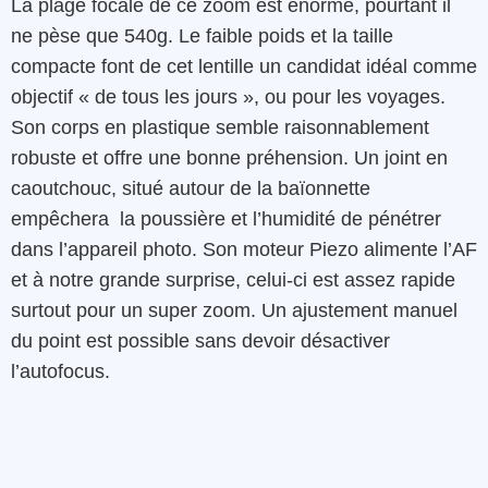
La
plage
focale de ce
zoom est
énorme
,
pourtant
il
ne
pèse
que
540g.
Le
faible
poids
et
la
taille
compacte
font
de
cet
lentille
un
candidat
idéal
comme
objectif
« de tous les jours », ou pour les voyages
.
Son corps en
plastique
semble
raisonnablement
robuste et offre une bonne préhension
.
Un
joint
en
caoutchouc
,
situé
autour
de
la
baïonnette
empêchera
la
poussière
et
l’
humidité de pénétrer
dans l’appareil photo
.
Son
moteur
Piezo
alimente
l’AF
et
à notre grande surprise, celui-ci est assez rapide
surtout
pour
un
s
uper zoom
.
Un ajustement
manuel
du point est possible sans devoir désactiver
l’autofocus.