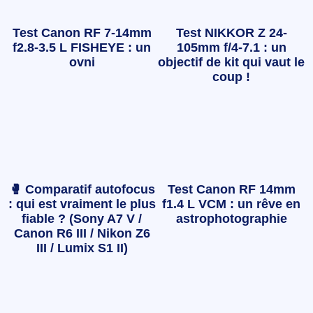
Test Canon RF 7-14mm
Test NIKKOR Z 24-
f2.8-3.5 L FISHEYE : un
105mm f/4-7.1 : un
ovni
objectif de kit qui vaut le
coup !
🥊 Comparatif autofocus
Test Canon RF 14mm
: qui est vraiment le plus
f1.4 L VCM : un rêve en
fiable ? (Sony A7 V /
astrophotographie
Canon R6 III / Nikon Z6
III / Lumix S1 II)