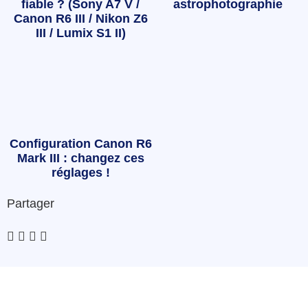
fiable ? (Sony A7 V /
astrophotographie
Canon R6 III / Nikon Z6
III / Lumix S1 II)
Configuration Canon R6
Mark III : changez ces
réglages !
Partager