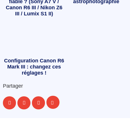
fiable ? (Sony A7 V /
astrophotographie
Canon R6 III / Nikon Z6
III / Lumix S1 II)
Configuration Canon R6
Mark III : changez ces
réglages !
Partager