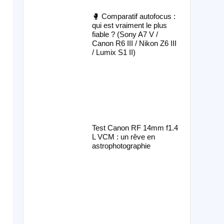
🥊 Comparatif autofocus :
qui est vraiment le plus
fiable ? (Sony A7 V /
Canon R6 III / Nikon Z6 III
/ Lumix S1 II)
Test Canon RF 14mm f1.4
L VCM : un rêve en
astrophotographie