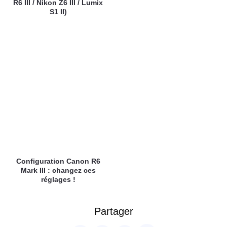
R6 III / Nikon Z6 III / Lumix
S1 II)
Configuration Canon R6
Mark III : changez ces
réglages !
Partager